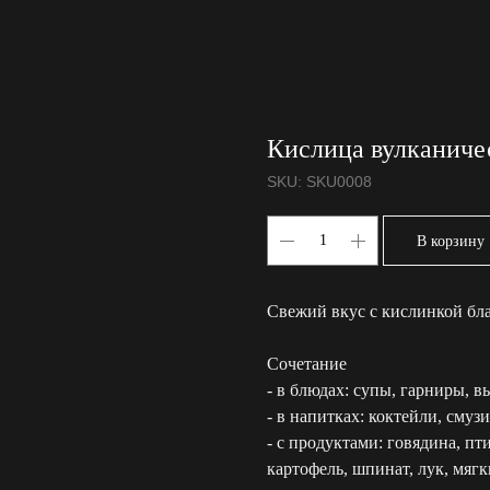
Кислица вулканиче
SKU:
SKU0008
В корзину
Свежий вкус с кислинкой бл
Сочетание
- в блюдах: супы, гарниры, в
- в напитках: коктейли, смузи
- с продуктами: говядина, пти
картофель, шпинат, лук, мяг