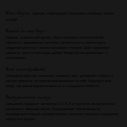
Тип вкуса:
пряный, освежающий, горьковато-солёный, слегка
острый
Какой он на вкус
Свежий, травянистый аромат. Вкус сложный и многослойный:
терпкость, выраженная горчинка, лёгкая острота, землистые и
сладковатые ноты с тонким ореховым оттенком. Даёт ощущение
свежести вкуса и прохлады, делает блюдо более ароматным и
утончённым.
Как использовать
Сельдерей работает уонченно: освежает вкус, добавляет глубину и
лёгкую пряность, не перетягивая внимание на себя. Подходит для
блюд, где важны выразительность и и ощущение лёгкости.
Натуральная польза
Сельдерей содержит витамины A, C, Е, K и группы B, аминокислоты,
минералы и эфирные масла. Поддерживает обмен веществ,
пищеварение и водно-солевой баланс, помогает сохранить ощущение
лёгкости и тонуса.