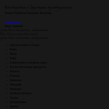
Сочетается с другими культурами
Кинза• Руккола• Горошек •Базилик
Где купить
Вкус: пряный
Лучше всего сочетается с продуктами
Идеи блюд за несколько минут
Лучше всего сочетается с продуктами
Светлое мясо и птица
Рыба
Яйца
Тофу
Сливочные и голубые сыры
Кисломолочные продукты
Томаты
Огурцы
Цуккини
Морковь
Авокадо
Зелёное яблоко
Груша
Цитрусовые
Орехи