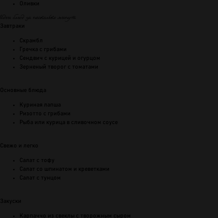
Оливки
Идеи блюд за несколько минут
Завтраки
Скрамбл
Гречка с грибами
Сендвич с курицей и огурцом
Зерненый творог с томатами
Основные блюда
Куриная лапша
Ризотто с грибами
Рыба или курица в сливочном соусе
Свежо и легко
Салат с тофу
Салат со шпинатом и креветками
Салат с тунцом
Закуски
Карпаччо из свеклы с творожным сыром